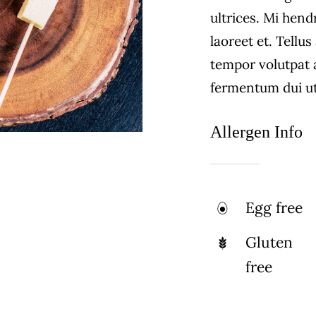
ultrices. Mi hend
laoreet et. Tellu
tempor volutpat
fermentum dui ut 
Allergen Info
Egg free
Gluten
free