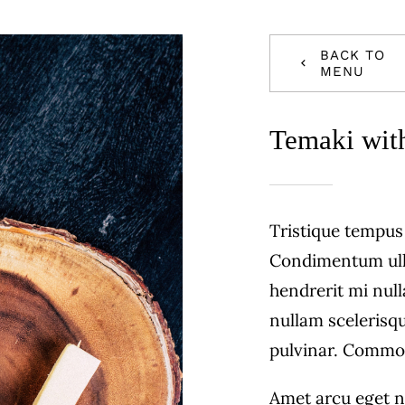
BACK TO
MENU
Temaki wit
Tristique tempu
Condimentum ull
hendrerit mi null
nullam scelerisq
pulvinar. Commo
Amet arcu eget n