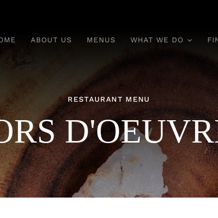
OME
ABOUT US
MENUS
WHAT WE DO
FI
RESTAURANT MENU
ORS D'OEUVR